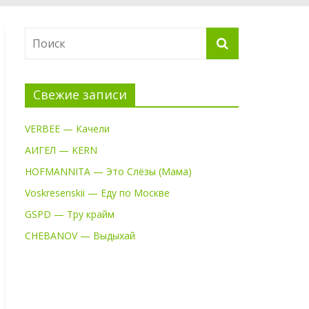
Свежие записи
VERBEE — Качели
АИГЕЛ — KERN
HOFMANNITA — Это Слёзы (Мама)
Voskresenskii — Еду по Москве
GSPD — Тру крайм
CHEBANOV — Выдыхай