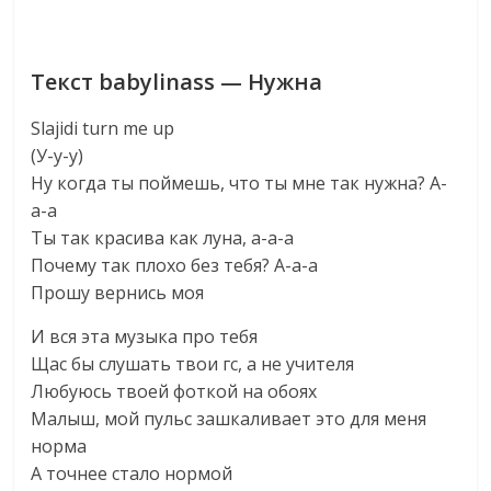
Текст babylinass — Нужна
Slajidi turn me up
(У-у-у)
Ну когда ты поймешь, что ты мне так нужна? А-
а-а
Ты так красива как луна, а-а-а
Почему так плохо без тебя? А-а-а
Прошу вернись моя
И вся эта музыка про тебя
Щас бы слушать твои гс, а не учителя
Любуюсь твоей фоткой на обоях
Малыш, мой пульс зашкаливает это для меня
норма
А точнее стало нормой