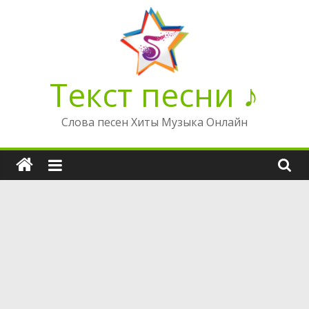
Перейти
к
содержимому
Текст песни ♪
Слова песен Хиты Музыка Онлайн