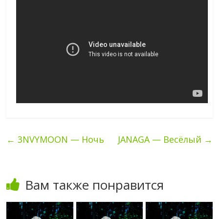
←
3NVYMOON — Ночь
JANAGA — Весёлый
→
Вам также понравится