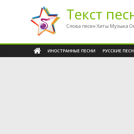
Перейти
Текст пес
к
содержимому
Слова песен Хиты Музыка О
ИНОСТРАННЫЕ ПЕСНИ
РУССКИЕ ПЕС