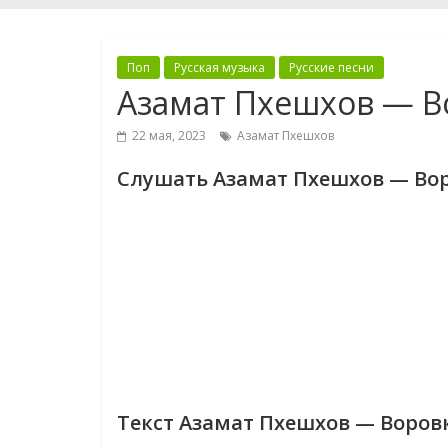
Поп
Русская музыка
Русские песни
Азамат Пхешхов — В
22 мая, 2023
Азамат Пхешхов
Слушать Азамат Пхешхов — Во
Текст Азамат Пхешхов — Воров