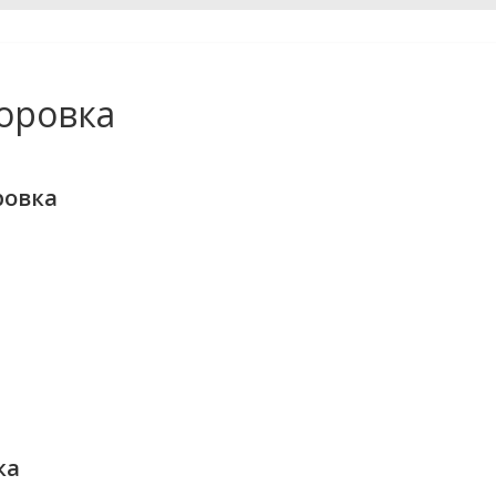
оровка
ровка
ка