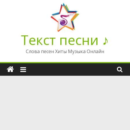
Перейти
к
содержимому
Текст песни ♪
Слова песен Хиты Музыка Онлайн