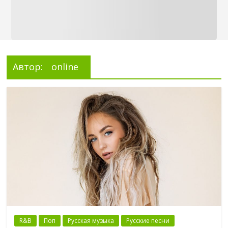
Автор:
online
R&B
Поп
Русская музыка
Русские песни