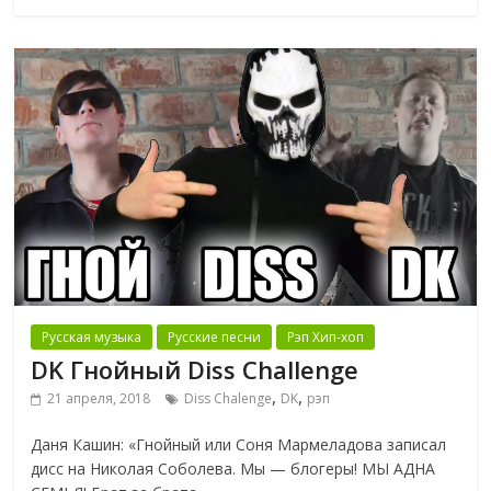
Русская музыка
Русские песни
Рэп Хип-хоп
DK Гнойный Diss Challenge
,
,
21 апреля, 2018
Diss Chalenge
DK
рэп
Даня Кашин: «Гнойный или Соня Мармеладова записал
дисс на Николая Соболева. Мы — блогеры! МЫ АДНА