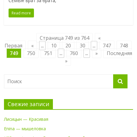
СЕМЬЯ! Брат за брата,
Read more
Страница 749 из 764
«
Первая
«
...
10
20
30
...
747
748
749
750
751
...
760
...
»
Последняя
»
Свежие записи
Лисицын — Красивая
Enina — мышеловка