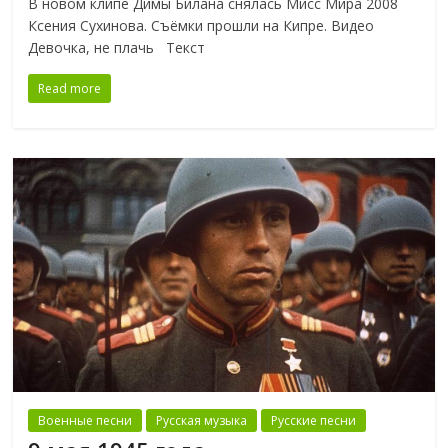
В новом клипе Димы Билана снялась Мисс Мира 2008
Ксения Сухинова. Съёмки прошли на Кипре. Видео
Девочка, не плачь Текст
Read more
Военные песни
Русская музыка
Русские песни