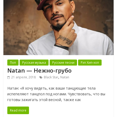
Поп
Русская музыка
Русские песни
Рэп Хип-хоп
Natan — Нежно-грубо
,
21 апреля, 2018
Black Star
Natan
Натан: «Я хочу видеть, как ваши танцующие тела
испепеляют танцпол под ногами. Чувствовать, что вы
готовы зажигать этой весной, также как
Read more