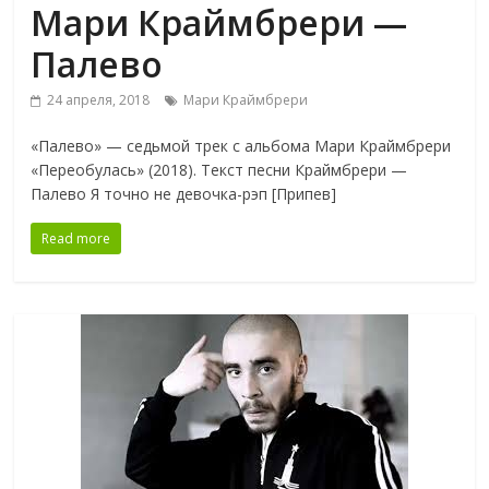
Мари Краймбрери —
Палево
24 апреля, 2018
Мари Краймбрери
«Палево» — седьмой трек с альбома Мари Краймбрери
«Переобулась» (2018). Текст песни Краймбрери —
Палево Я точно не девочка-рэп [Припев]
Read more