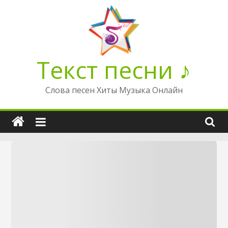
Перейти
к
содержимому
Текст песни ♪
Слова песен Хиты Музыка Онлайн