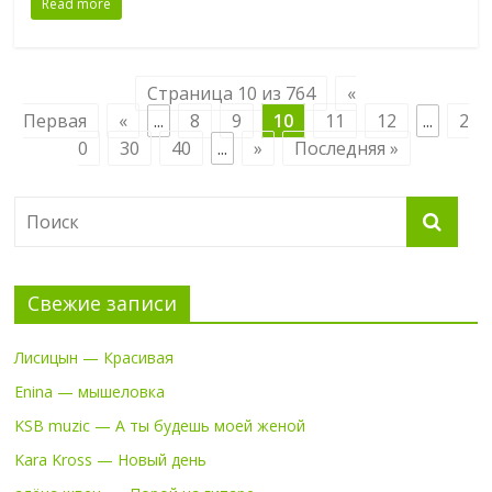
Read more
Страница 10 из 764
«
Первая
«
...
8
9
10
11
12
...
2
0
30
40
...
»
Последняя »
Свежие записи
Лисицын — Красивая
Enina — мышеловка
KSB muzic — А ты будешь моей женой
Kara Kross — Новый день