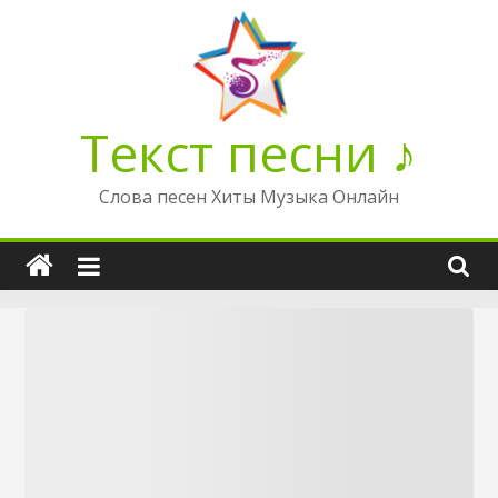
Перейти
к
содержимому
Текст песни ♪
Слова песен Хиты Музыка Онлайн