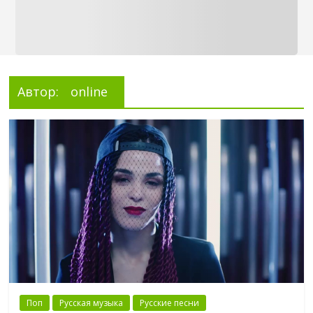
Автор:
online
Поп
Русская музыка
Русские песни