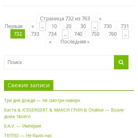
Страница 732 из 763
«
Первая
«
...
10
20
30
...
730
731
732
733
734
...
740
750
760
...
»
Последняя »
Свежие записи
Три дня дождя — Не смотри наверх
Баста & ICEGERGERT & МАКСИ ГРИН & Onative — Возле
дома твоего
Б.А.У. — Империя
ТЕППО — Не было нас