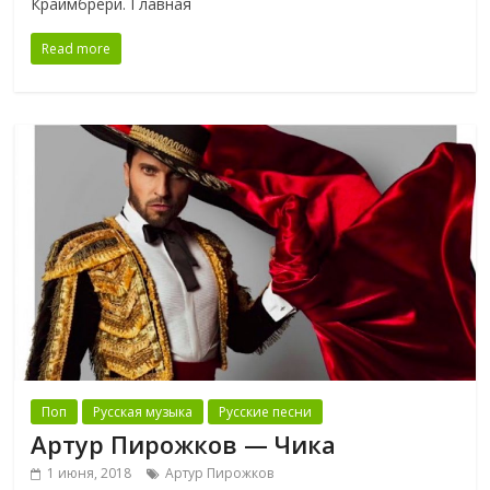
Краймбрери. Главная
Read more
Поп
Русская музыка
Русские песни
Артур Пирожков — Чика
1 июня, 2018
Артур Пирожков