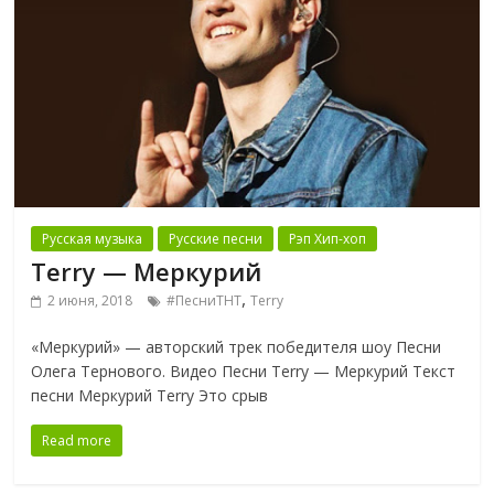
Русская музыка
Русские песни
Рэп Хип-хоп
Terry — Меркурий
,
2 июня, 2018
#ПесниТНТ
Terry
«Меркурий» — авторский трек победителя шоу Песни
Олега Тернового. Видео Песни Terry — Меркурий Текст
песни Меркурий Terry Это срыв
Read more