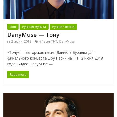
Поп
Русская музыка
Русские песни
DanyMuse — Тону
,
2 июня, 2018
#ПесниТНТ
DanyMuse
«Тону» — авторская песня Даниила Бурцева для
финального концерта шоу Песни на ТНТ 2 июня 2018
года. Видео DanyMuse —
Read more