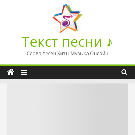
Перейти
к
содержимому
Текст песни ♪
Слова песен Хиты Музыка Онлайн