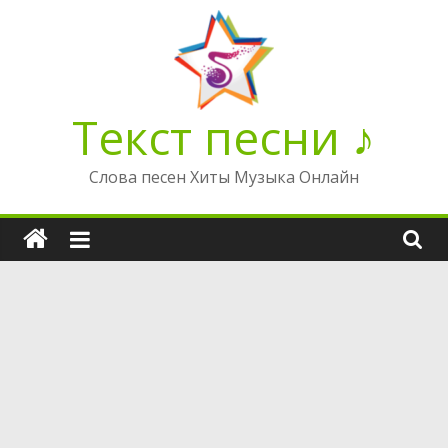
Перейти
к
содержимому
Текст песни ♪
Слова песен Хиты Музыка Онлайн