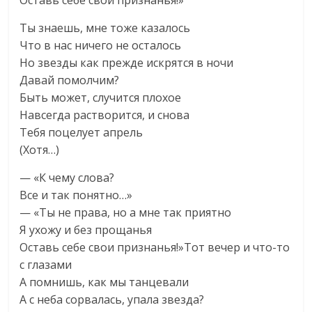
Оставь себе свои признанья!»
Ты знаешь, мне тоже казалось
Что в нас ничего не осталось
Но звезды как прежде искрятся в ночи
Давай помолчим?
Быть может, случится плохое
Навсегда растворится, и снова
Тебя поцелует апрель
(Хотя…)
— «К чему слова?
Все и так понятно…»
— «Ты не права, но а мне так приятно
Я ухожу и без прощанья
Оставь себе свои признанья!»Тот вечер и что-то
с глазами
А помнишь, как мы танцевали
А с неба сорвалась, упала звезда?