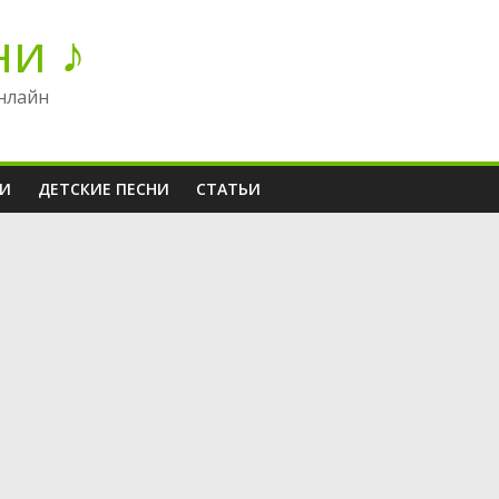
ни ♪
нлайн
НИ
ДЕТСКИЕ ПЕСНИ
СТАТЬИ