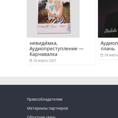
невиди́мка,
Аудиоп
Аудиопреступление —
плачь
Карнавалка
28 марта
28 марта, 2021
Правообладателям
Материалы партнеров
Обратная связь