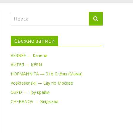
Свежие записи
VERBEE — Качели
АИГЕЛ — KERN
HOFMANNITA — Это Слёзы (Мама)
Voskresenskii — Еду по Москве
GSPD — Тру крайм
CHEBANOV — Выдыхай