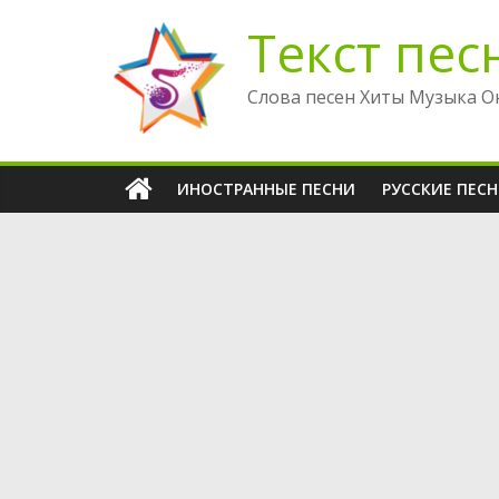
Перейти
Текст пес
к
содержимому
Слова песен Хиты Музыка О
ИНОСТРАННЫЕ ПЕСНИ
РУССКИЕ ПЕС