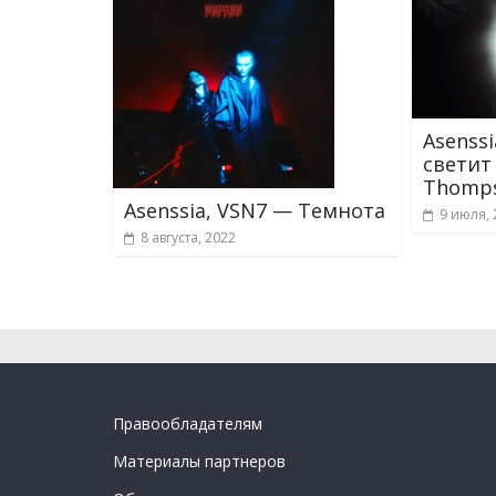
Asenss
светит 
Thomps
Asenssia, VSN7 — Темнота
9 июля, 
8 августа, 2022
Правообладателям
Материалы партнеров