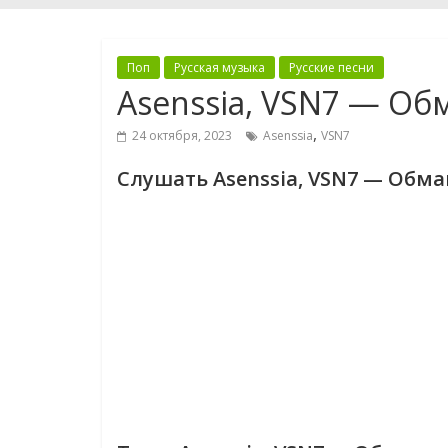
Поп
Русская музыка
Русские песни
Asenssia, VSN7 — Об
,
24 октября, 2023
Asenssia
VSN7
Слушать Asenssia, VSN7 — Обма