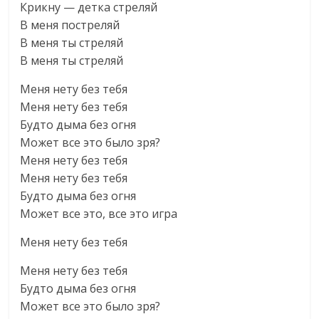
Крикну — детка стреляй
В меня постреляй
В меня ты стреляй
В меня ты стреляй
Меня нету без тебя
Меня нету без тебя
Будто дыма без огня
Может все это было зря?
Меня нету без тебя
Меня нету без тебя
Будто дыма без огня
Может все это, все это игра
Меня нету без тебя
Меня нету без тебя
Будто дыма без огня
Может все это было зря?