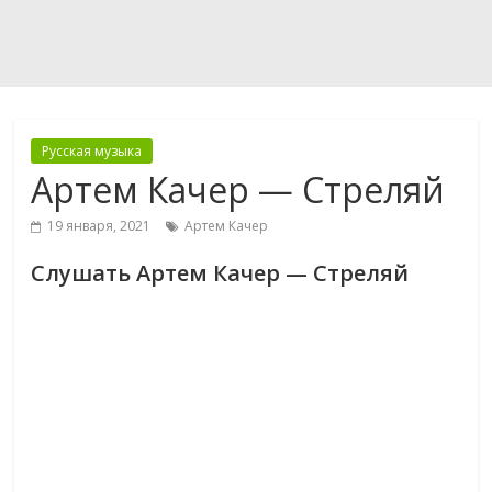
Русская музыка
Артем Качер — Стреляй
19 января, 2021
Артем Качер
Слушать Артем Качер — Стреляй