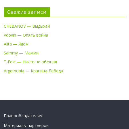
Свежие записи
CHEBANOV — Выдыхай
Vdovin — Опять война
Alita — Ядом
Sammy — Мамми
T-Fest — Никто не обещал
Argemonia — Крапива-Лебеда
Правообладателям
Материалы партнеров