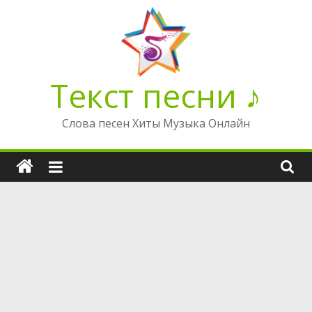
Перейти
к
содержимому
Текст песни ♪
Слова песен Хиты Музыка Онлайн