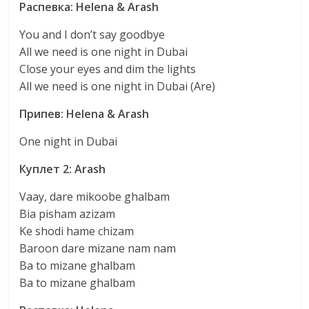
Распевка: Helena & Arash
You and I don’t say goodbye
All we need is one night in Dubai
Close your eyes and dim the lights
All we need is one night in Dubai (Are)
Припев: Helena & Arash
One night in Dubai
Куплет 2: Arash
Vaay, dare mikoobe ghalbam
Bia pisham azizam
Ke shodi hame chizam
Baroon dare mizane nam nam
Ba to mizane ghalbam
Ba to mizane ghalbam