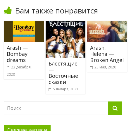
Вам также понравится
Arash —
Arash,
Bombay
Helena —
dreams
Broken Angel
Блестящие
23 декабря,
23 мая, 2020
—
2020
Восточные
сказки
5 января, 2021
Свежие записи