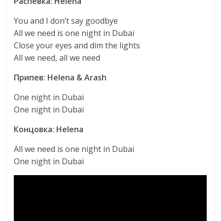
Распевка: Helena
You and I don’t say goodbye
All we need is one night in Dubai
Close your eyes and dim the lights
All we need, all we need
Припев: Helena & Arash
One night in Dubai
One night in Dubai
Концовка: Helena
All we need is one night in Dubai
One night in Dubai