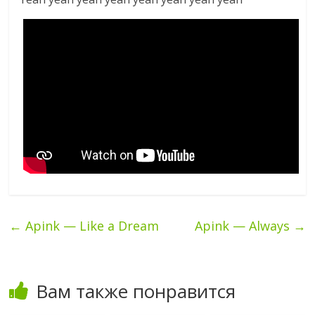
←
Apink — Like a Dream
Apink — Always
→
Вам также понравится