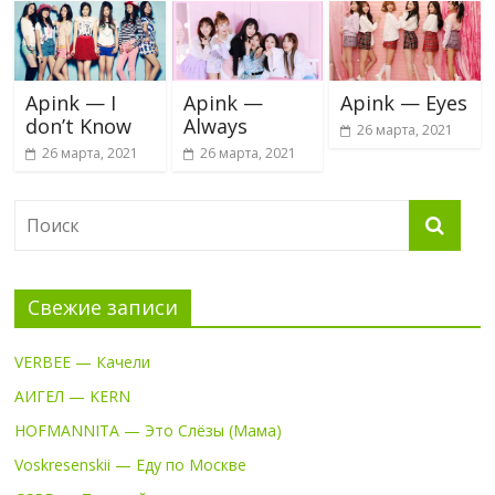
Apink — I
Apink —
Apink — Eyes
don’t Know
Always
26 марта, 2021
26 марта, 2021
26 марта, 2021
Свежие записи
VERBEE — Качели
АИГЕЛ — KERN
HOFMANNITA — Это Слёзы (Мама)
Voskresenskii — Еду по Москве