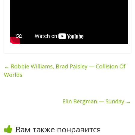
←
Robbie Williams, Brad Paisley — Collision Of
Worlds
Elin Bergman — Sunday
→
Вам также понравится