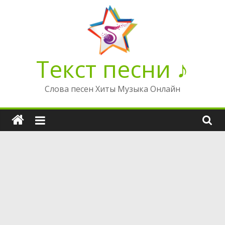
Перейти
к
содержимому
Текст песни ♪
Слова песен Хиты Музыка Онлайн