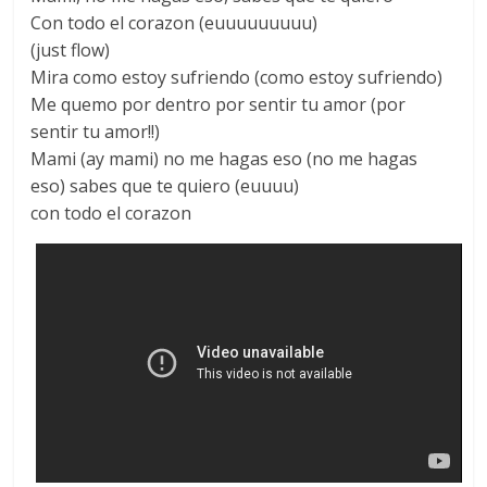
Con todo el corazon (euuuuuuuuu)
(just flow)
Mira como estoy sufriendo (como estoy sufriendo)
Me quemo por dentro por sentir tu amor (por
sentir tu amor!!)
Mami (ay mami) no me hagas eso (no me hagas
eso) sabes que te quiero (euuuu)
con todo el corazon