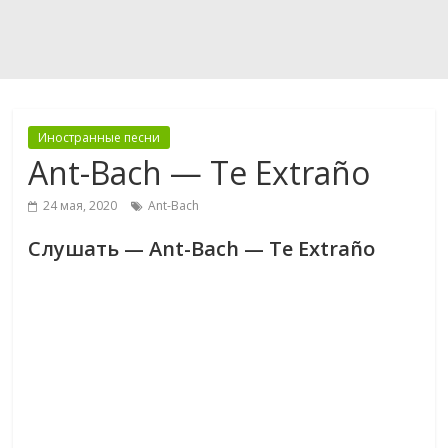
Иностранные песни
Ant-Bach — Te Extraño
24 мая, 2020
Ant-Bach
Слушать — Ant-Bach — Te Extraño