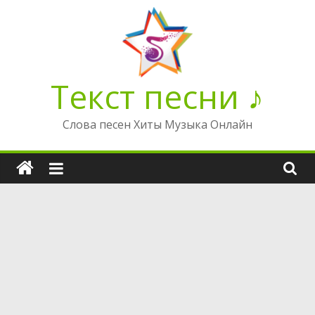
Перейти
к
содержимому
Текст песни ♪
Слова песен Хиты Музыка Онлайн