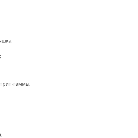
ышка.
;
стрит-гаммы.
.