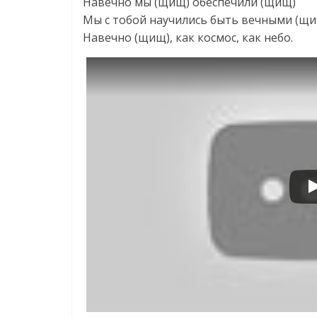
Навечно мы (щищ) обеспечили (щищ)
Мы с тобой научились быть вечными (щ
Навечно (щищ), как космос, как небо.