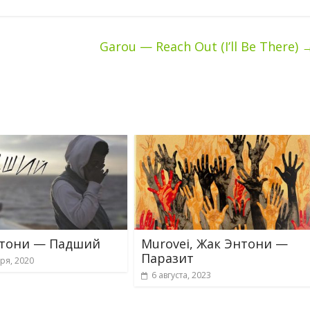
Garou — Reach Out (I’ll Be There)
нтони — Падший
Murovei, Жак Энтони —
Паразит
ря, 2020
6 августа, 2023