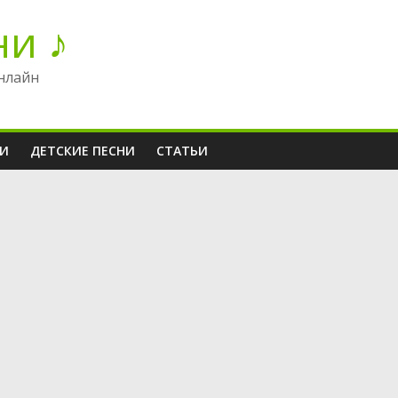
ни ♪
нлайн
НИ
ДЕТСКИЕ ПЕСНИ
СТАТЬИ