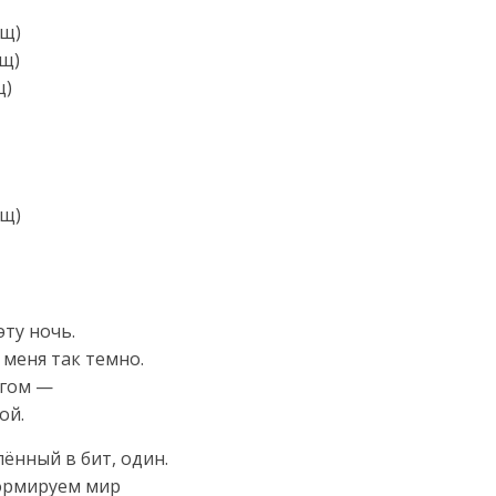
ищ)
щ)
щ)
ищ)
эту ночь.
 меня так темно.
угом —
ой.
лённый в бит, один.
формируем мир