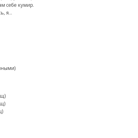
ам себе кумир.
ь, я…
чными)
ищ)
щ)
щ)