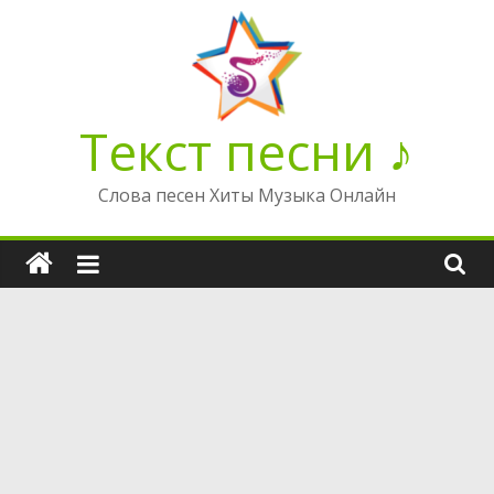
Перейти
к
содержимому
Текст песни ♪
Слова песен Хиты Музыка Онлайн