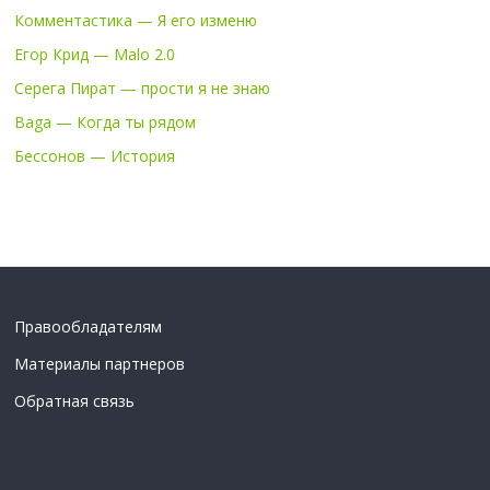
Комментастика — Я его изменю
Егор Крид — Malo 2.0
Серега Пират — прости я не знаю
Baga — Когда ты рядом
Бессонов — История
Правообладателям
Материалы партнеров
Обратная связь