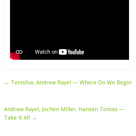
←
Tenishia, Andrew Rayel — Where Do We Begin
Andrew Rayel, Jochen Miller, Hansen Tomas —
Take It All
→