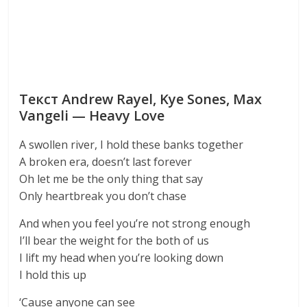
Текст Andrew Rayel, Kye Sones, Max
Vangeli — Heavy Love
A swollen river, I hold these banks together
A broken era, doesn’t last forever
Oh let me be the only thing that say
Only heartbreak you don’t chase
And when you feel you’re not strong enough
I’ll bear the weight for the both of us
I lift my head when you’re looking down
I hold this up
‘Cause anyone can see