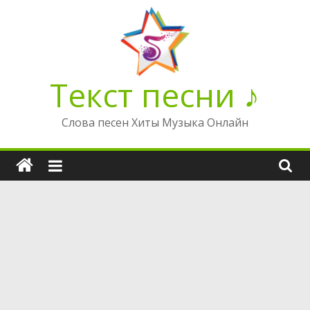
Перейти
к
содержимому
Текст песни ♪
Слова песен Хиты Музыка Онлайн