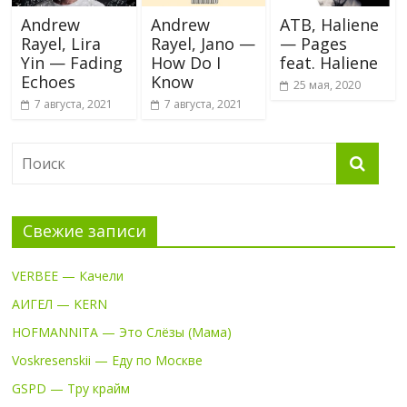
Andrew
Andrew
ATB, Haliene
Rayel, Lira
Rayel, Jano —
— Pages
Yin — Fading
How Do I
feat. Haliene
Echoes
Know
25 мая, 2020
7 августа, 2021
7 августа, 2021
Свежие записи
VERBEE — Качели
АИГЕЛ — KERN
HOFMANNITA — Это Слёзы (Мама)
Voskresenskii — Еду по Москве
GSPD — Тру крайм