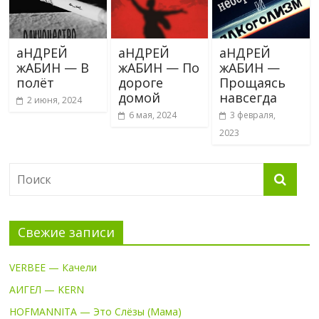
аНДРЕЙ
аНДРЕЙ
аНДРЕЙ
жАБИН — В
жАБИН — По
жАБИН —
полёт
дороге
Прощаясь
домой
навсегда
2 июня, 2024
6 мая, 2024
3 февраля,
2023
Свежие записи
VERBEE — Качели
АИГЕЛ — KERN
HOFMANNITA — Это Слёзы (Мама)