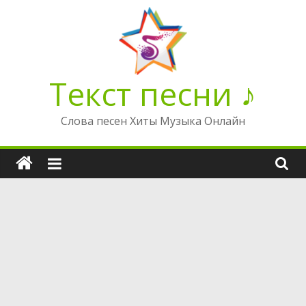
Перейти
к
содержимому
Текст песни ♪
Слова песен Хиты Музыка Онлайн