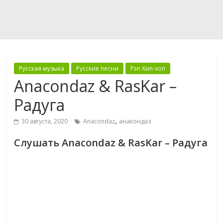
Русская музыка
Русские песни
Рэп Хип-хоп
Anacondaz & RasKar –
Радуга
,
30 августа, 2020
Anacondaz
анакондаз
Слушать Anacondaz & RasKar – Радуга