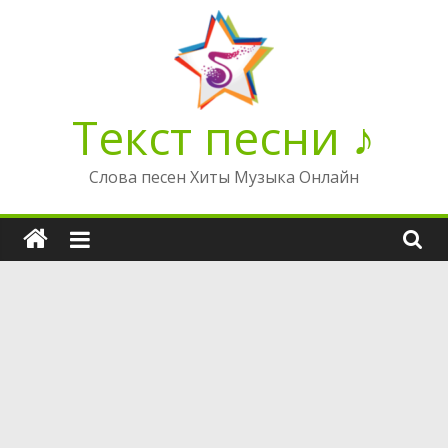
Перейти
к
содержимому
Текст песни ♪
Слова песен Хиты Музыка Онлайн