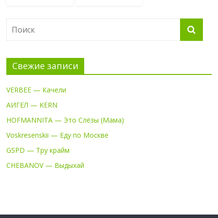
Свежие записи
VERBEE — Качели
АИГЕЛ — KERN
HOFMANNITA — Это Слёзы (Мама)
Voskresenskii — Еду по Москве
GSPD — Тру крайм
CHEBANOV — Выдыхай