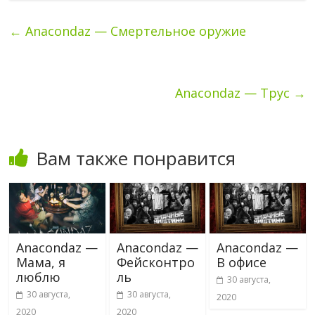
←
Anacondaz — Смертельное оружие
Anacondaz — Трус
→
Вам также понравится
Anacondaz —
Anacondaz —
Anacondaz —
Мама, я
Фейсконтро
В офисе
люблю
ль
30 августа,
30 августа,
30 августа,
2020
2020
2020