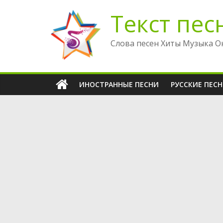
Перейти
Текст пес
к
содержимому
Слова песен Хиты Музыка О
ИНОСТРАННЫЕ ПЕСНИ
РУССКИЕ ПЕС