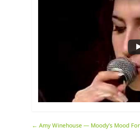
←
Amy Winehouse — Moody’s Mood For L