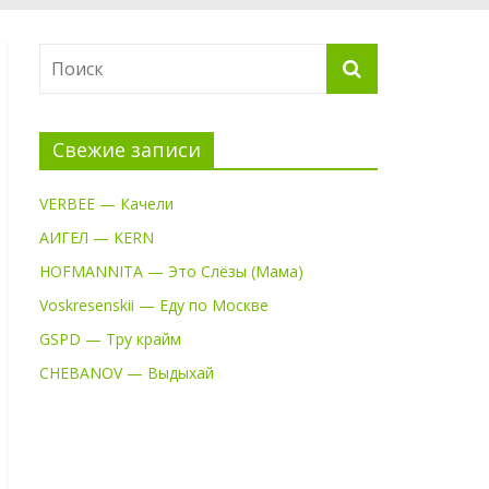
Свежие записи
VERBEE — Качели
АИГЕЛ — KERN
HOFMANNITA — Это Слёзы (Мама)
Voskresenskii — Еду по Москве
GSPD — Тру крайм
CHEBANOV — Выдыхай