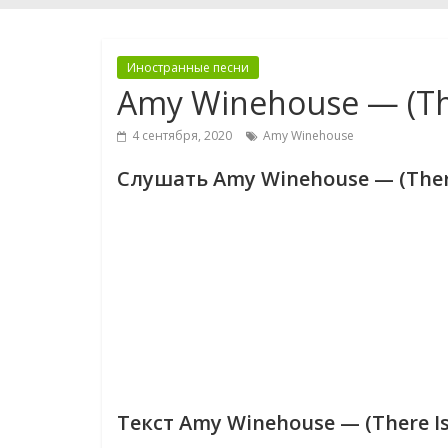
Иностранные песни
Amy Winehouse — (The
4 сентября, 2020
Amy Winehouse
Слушать Amy Winehouse — (There
Текст Amy Winehouse — (There Is