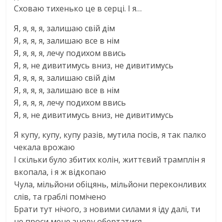
Сховаю тихенько це в серці. I я…
Я, я, я, я, залишаю свій дім
Я, я, я, я, залишаю все в нім
Я, я, я, я, лечу подихом ввись
Я, я, не дивитимусь вниз, не дивитимусь
Я, я, я, я, залишаю свій дім
Я, я, я, я, залишаю все в нім
Я, я, я, я, лечу подихом ввись
Я, я, не дивитимусь вниз, не дивитимусь
Я купу, купу, купу разів, мутила посів, я так палко
чекала врожаю
І скільки було збитих колін, життєвий трамплін я
вкопала, і я ж відкопаю
Чула, мільйони обіцянь, мільйони переконливих
слів, та граблі помічено
Брати тут нічого, з новими силами я іду далі, ти
не проси мене знову обертатися