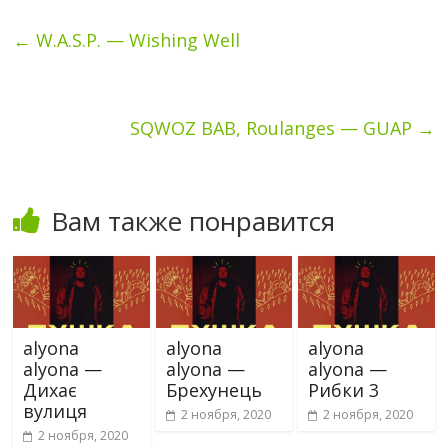
←
W.A.S.P. — Wishing Well
SQWOZ BAB, Roulanges — GUAP
→
Вам также понравится
alyona
alyona
alyona
alyona —
alyona —
alyona —
Дихає
Брехунець
Рибки 3
вулиця
2 ноября, 2020
2 ноября, 2020
2 ноября, 2020