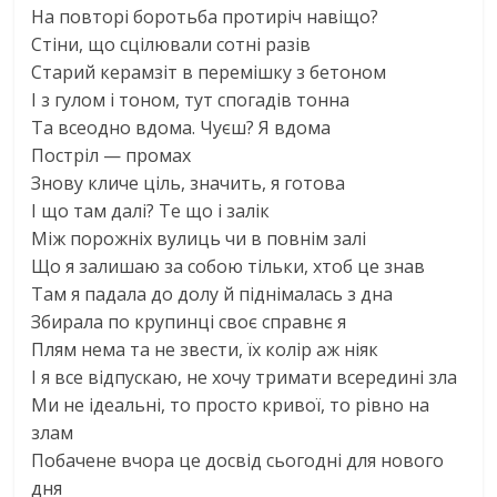
На повторі боротьба протиріч навіщо?
Стіни, що сцілювали сотні разів
Старий керамзіт в перемішку з бетоном
І з гулом і тоном, тут спогадів тонна
Та всеодно вдома. Чуєш? Я вдома
Постріл — промах
Знову кличе ціль, значить, я готова
І що там далі? Те що і залік
Між порожніх вулиць чи в повнім залі
Що я залишаю за собою тільки, хтоб це знав
Там я падала до долу й піднімалась з дна
Збирала по крупинці своє справнє я
Плям нема та не звести, їх колір аж ніяк
І я все відпускаю, не хочу тримати всередині зла
Ми не ідеальні, то просто кривої, то рівно на
злам
Побачене вчора це досвід сьогодні для нового
дня