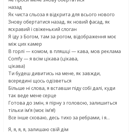
назад
Як чиста сльоза я відкрита для всього нового
Знову обертатися назад, як новий фасад, як
яскравий і свіженький слоган
Я іду з Богом, там за рогом, відображення моє
між цих камер
В горлі — комом, в пляшці — кава, мов реклама
Comfy — я всім цікава (цікава,
цікава)
Ти будеш дивитись на мене, як завжди,
всередині щось одізветься
Більше ні слова, я вставши піду собі далі, куди
так веде мене серце
Готова до змін, я пірну з головою, залишиться
тільки ім’я (моє ім’я!)
Все інше сховаю, десь тихо за ребрами, і я…
Я, я, я, я, залишаю свій дім