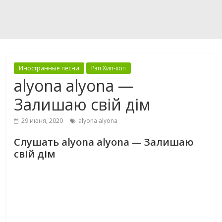
Иностранные песни
Рэп Хип-хоп
alyona alyona —
Залишаю свій дім
29 июня, 2020
alyona alyona
Слушать alyona alyona — Залишаю
свій дім