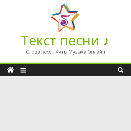
Перейти
к
содержимому
Текст песни ♪
Слова песен Хиты Музыка Онлайн