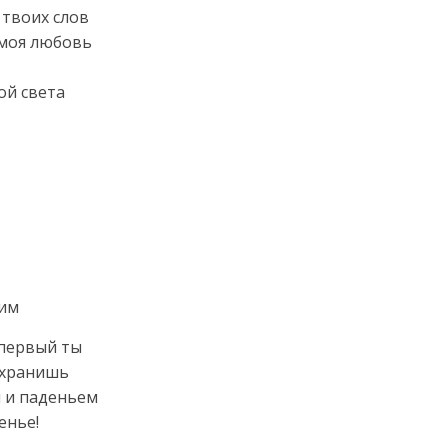
 твоих слов
 моя любовь
ой света
оим
 первый ты
охранишь
м и паденьем
енье!