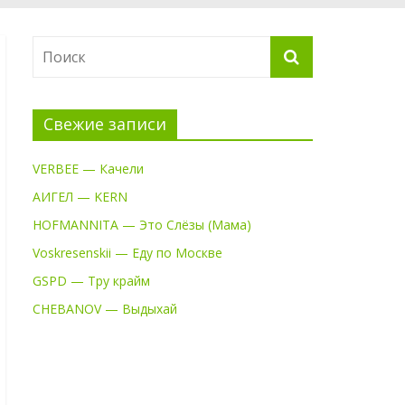
Свежие записи
VERBEE — Качели
АИГЕЛ — KERN
HOFMANNITA — Это Слёзы (Мама)
Voskresenskii — Еду по Москве
GSPD — Тру крайм
CHEBANOV — Выдыхай