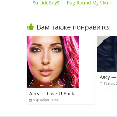
←
$uicideBoy$ — Rag Round My Skull
Вам также понравится
Алсу —
19 мая, 
Алсу — Love U Back
5 декабря, 2020