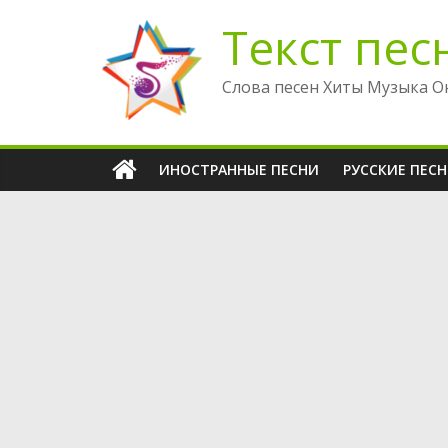
Перейти
Текст пес
к
содержимому
Слова песен Хиты Музыка О
ИНОСТРАННЫЕ ПЕСНИ
РУССКИЕ ПЕС