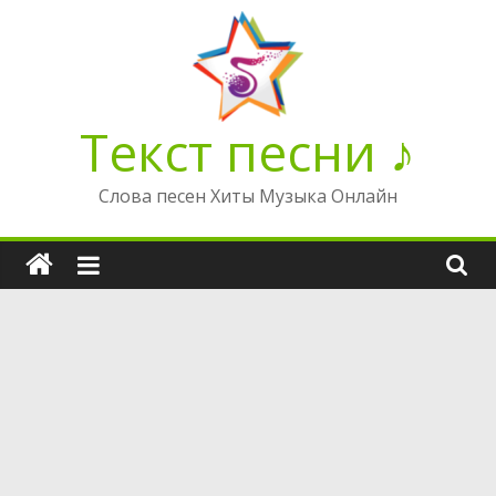
Перейти
к
содержимому
Текст песни ♪
Слова песен Хиты Музыка Онлайн