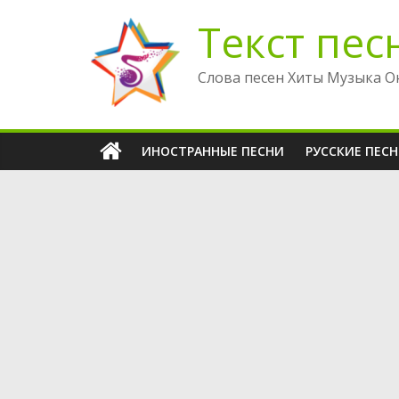
Перейти
Текст пес
к
содержимому
Слова песен Хиты Музыка О
ИНОСТРАННЫЕ ПЕСНИ
РУССКИЕ ПЕС