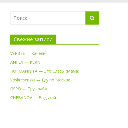
Свежие записи
VERBEE — Качели
АИГЕЛ — KERN
HOFMANNITA — Это Слёзы (Мама)
Voskresenskii — Еду по Москве
GSPD — Тру крайм
CHEBANOV — Выдыхай