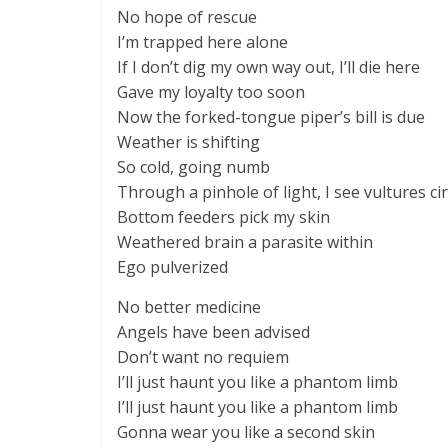
No hope of rescue
I’m trapped here alone
If I don’t dig my own way out, I’ll die here
Gave my loyalty too soon
Now the forked-tongue piper’s bill is due
Weather is shifting
So cold, going numb
Through a pinhole of light, I see vultures cir
Bottom feeders pick my skin
Weathered brain a parasite within
Ego pulverized
No better medicine
Angels have been advised
Don’t want no requiem
I’ll just haunt you like a phantom limb
I’ll just haunt you like a phantom limb
Gonna wear you like a second skin