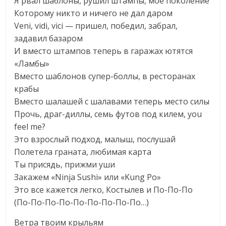
Я рвал шаблоны, рушил штампы, мое поколение
Которому никто и ничего не дал даром
Veni, vidi, vici — пришел, победил, забрал,
задавил базаром
И вместо штампов теперь в гаражах ютятся
«Ламбы»
Вместо шаблонов супер-боллы, в ресторанах
крабы
Вместо шалашей с шалавами теперь место силы
Прочь, драг-диллы, семь футов под килем, you
feel me?
Это взрослый подход, малыш, послушай
Полетела граната, любимая карта
Ты присядь, прижми уши
Закажем «Ninja Sushi» или «Kung Po»
Это все кажется легко, Костылев и По-По-По
(По-По-По-По-По-По-По-По-По…)
Ветра твоим крыльям