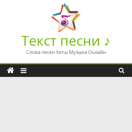
Перейти
к
содержимому
Текст песни ♪
Слова песен Хиты Музыка Онлайн