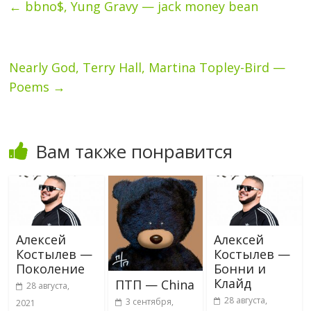
←
bbno$, Yung Gravy — jack money bean
Nearly God, Terry Hall, Martina Topley-Bird —
Poems
→
Вам также понравится
Алексей
Алексей
Костылев —
Костылев —
Поколение
Бонни и
Клайд
ПТП — China
28 августа,
28 августа,
3 сентября,
2021