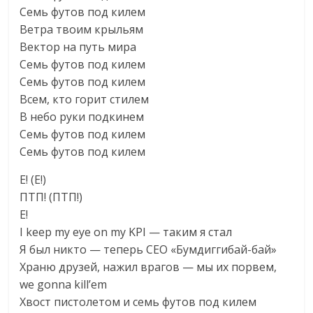
Семь футов под килем
Ветра твоим крыльям
Вектор на путь мира
Семь футов под килем
Семь футов под килем
Всем, кто горит стилем
В небо руки подкинем
Семь футов под килем
Семь футов под килем
Е! (Е!)
ПТП! (ПТП!)
Е!
I keep my eye on my KPI — таким я стал
Я был никто — теперь CEO «Бумдиггибай-бай»
Храню друзей, нажил врагов — мы их порвем,
we gonna kill’em
Хвост пистолетом и семь футов под килем