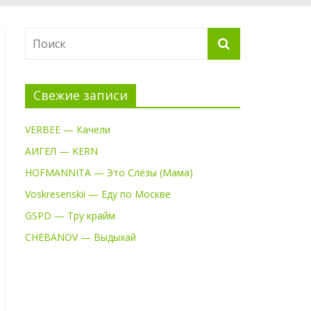
Свежие записи
VERBEE — Качели
АИГЕЛ — KERN
HOFMANNITA — Это Слёзы (Мама)
Voskresenskii — Еду по Москве
GSPD — Тру крайм
CHEBANOV — Выдыхай