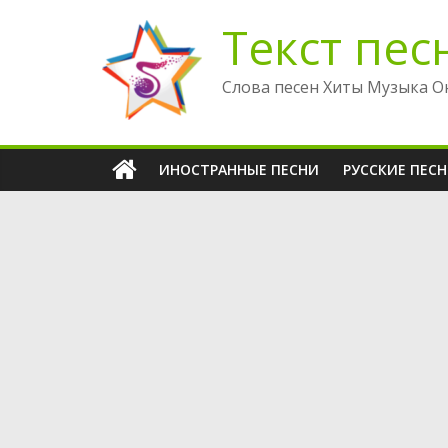
Перейти
Текст пес
к
содержимому
Слова песен Хиты Музыка О
ИНОСТРАННЫЕ ПЕСНИ
РУССКИЕ ПЕС