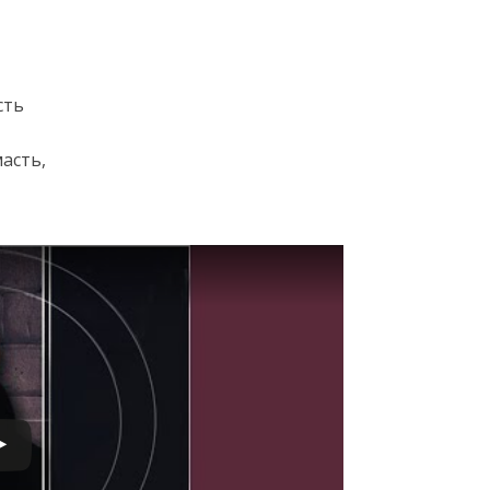
сть
масть,