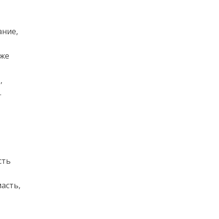
ание,
 же
,
.
сть
масть,