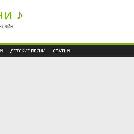
ни ♪
нлайн
НИ
ДЕТСКИЕ ПЕСНИ
СТАТЬИ