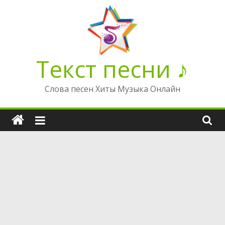
Перейти
к
содержимому
Текст песни ♪
Слова песен Хиты Музыка Онлайн