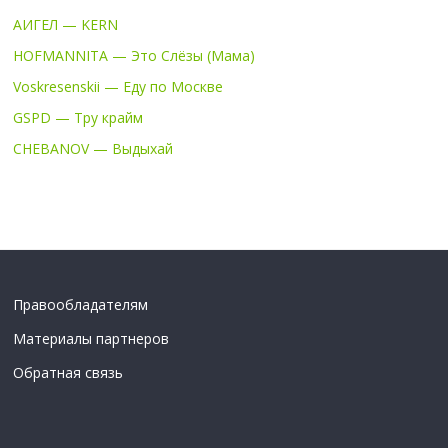
АИГЕЛ — KERN
HOFMANNITA — Это Слёзы (Мама)
Voskresenskii — Еду по Москве
GSPD — Тру крайм
CHEBANOV — Выдыхай
Правообладателям
Материалы партнеров
Обратная связь