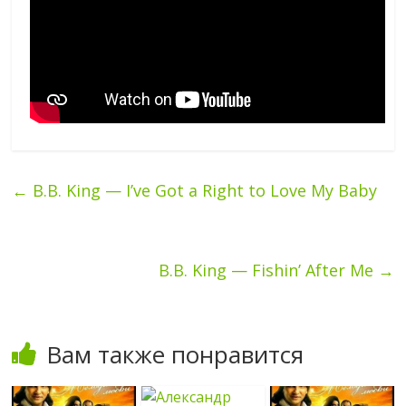
←
B.B. King — I’ve Got a Right to Love My Baby
B.B. King — Fishin’ After Me
→
Вам также понравится