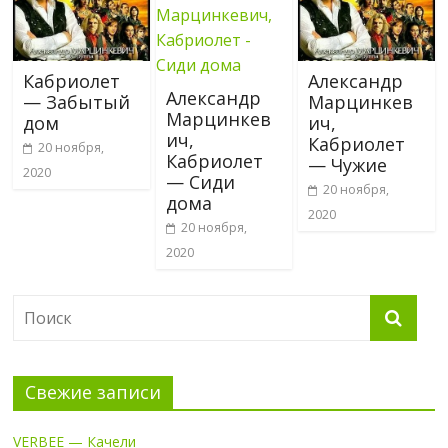
Кабриолет
Александр
Александр
— Забытый
Марцинкев
Марцинкев
дом
ич,
ич,
Кабриолет
20 ноября,
Кабриолет
— Чужие
2020
— Сиди
20 ноября,
дома
2020
20 ноября,
2020
Свежие записи
VERBEE — Качели