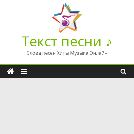
Перейти
к
содержимому
Текст песни ♪
Слова песен Хиты Музыка Онлайн