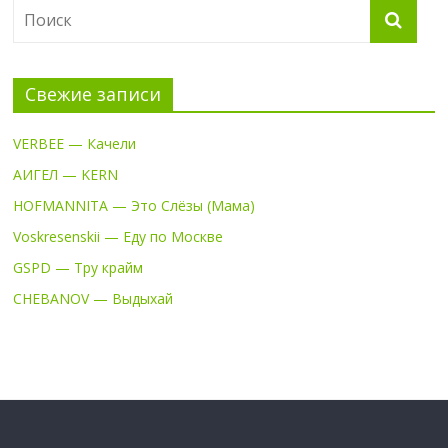
Свежие записи
VERBEE — Качели
АИГЕЛ — KERN
HOFMANNITA — Это Слёзы (Мама)
Voskresenskii — Еду по Москве
GSPD — Тру крайм
CHEBANOV — Выдыхай