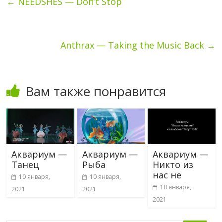
←
NEEDSHES — Don’t Stop
Anthrax — Taking the Music Back
→
Вам также понравится
Аквариум —
Аквариум —
Аквариум —
Танец
Рыба
Никто из
нас не
10 января,
10 января,
10 января,
2021
2021
2021