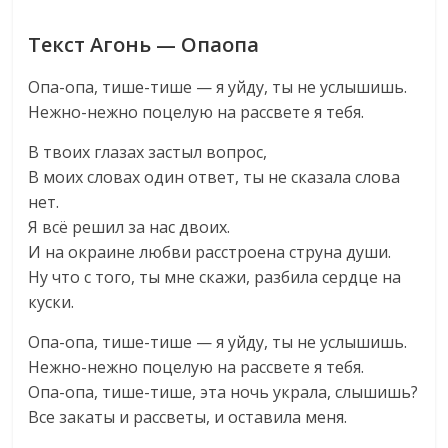
Текст Агонь — Опаопа
Опа-опа, тише-тише — я уйду, ты не услышишь.
Нежно-нежно поцелую на рассвете я тебя.
В твоих глазах застыл вопрос,
В моих словах один ответ, ты не сказала слова
нет.
Я всё решил за нас двоих.
И на окраине любви расстроена струна души.
Ну что с того, ты мне скажи, разбила сердце на
куски.
Опа-опа, тише-тише — я уйду, ты не услышишь.
Нежно-нежно поцелую на рассвете я тебя.
Опа-опа, тише-тише, эта ночь украла, слышишь?
Все закаты и рассветы, и оставила меня.