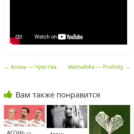
←
Агонь — Чувства
MamaRika — Prolisky
→
Вам также понравится
АГОНЬ —
Агонь,