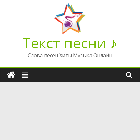
Перейти
к
содержимому
Текст песни ♪
Слова песен Хиты Музыка Онлайн