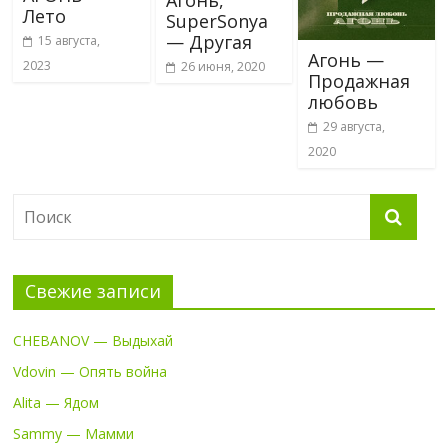
Лето
SuperSonya
— Другая
15 августа,
Агонь —
2023
26 июня, 2020
Продажная
любовь
29 августа,
2020
Свежие записи
CHEBANOV — Выдыхай
Vdovin — Опять война
Alita — Ядом
Sammy — Мамми