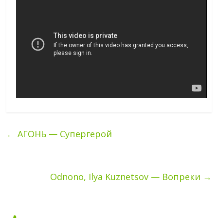
←
АГОНЬ — Супергерой
Odnono, Ilya Kuznetsov — Вопреки
→