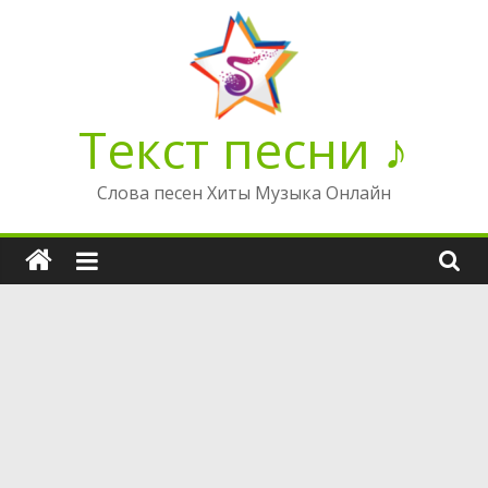
Перейти
к
содержимому
Текст песни ♪
Слова песен Хиты Музыка Онлайн