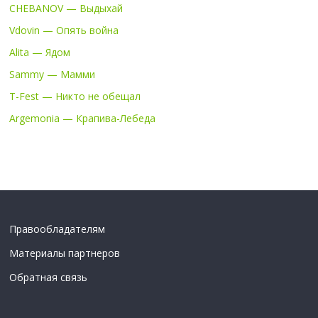
CHEBANOV — Выдыхай
Vdovin — Опять война
Alita — Ядом
Sammy — Мамми
T-Fest — Никто не обещал
Argemonia — Крапива-Лебеда
Правообладателям
Материалы партнеров
Обратная связь