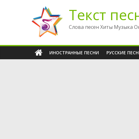
Перейти
Текст пес
к
содержимому
Слова песен Хиты Музыка О
ИНОСТРАННЫЕ ПЕСНИ
РУССКИЕ ПЕС