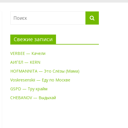
Свежие записи
VERBEE — Качели
АИГЕЛ — KERN
HOFMANNITA — Это Слёзы (Мама)
Voskresenskii — Еду по Москве
GSPD — Тру крайм
CHEBANOV — Выдыхай