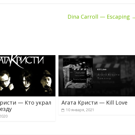
Dina Carroll — Escaping
Кристи — Кто украл
Агата Кристи — Kill Love
езду
10 января, 2021
2020