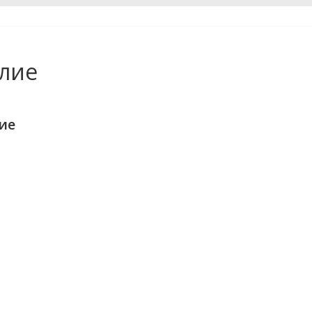
илие
ие