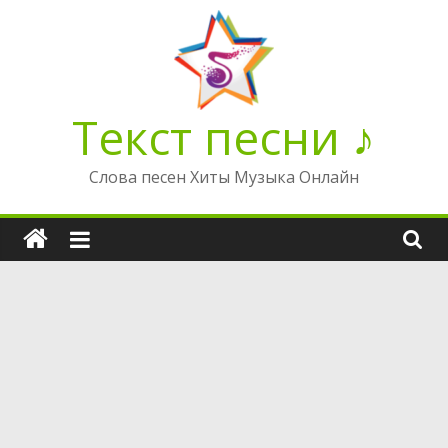
Перейти
к
содержимому
Текст песни ♪
Слова песен Хиты Музыка Онлайн