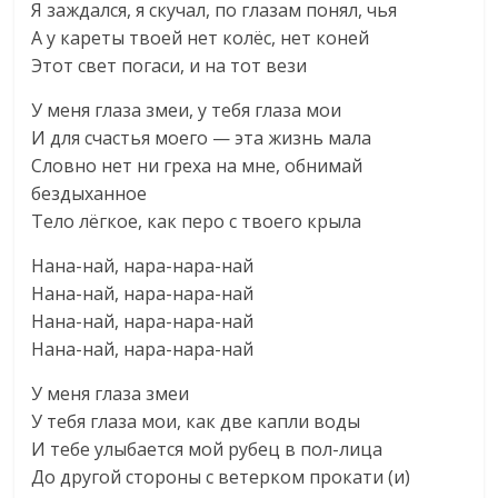
Я заждался, я скучал, по глазам понял, чья
А у кареты твоей нет колёс, нет коней
Этот свет погаси, и на тот вези
У меня глаза змеи, у тебя глаза мои
И для счастья моего — эта жизнь мала
Словно нет ни греха на мне, обнимай
бездыханное
Тело лёгкое, как перо с твоего крыла
Нана-най, нара-нара-най
Нана-най, нара-нара-най
Нана-най, нара-нара-най
Нана-най, нара-нара-най
У меня глаза змеи
У тебя глаза мои, как две капли воды
И тебе улыбается мой рубец в пол-лица
До другой стороны с ветерком прокати (и)