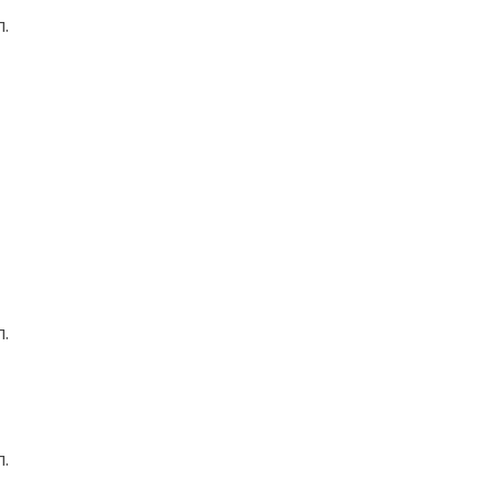
.
.
.