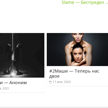
Slame — Беспредел
#2Маши — Теперь нас
двое
и — Аноним
17 мая, 2020
я, 2021