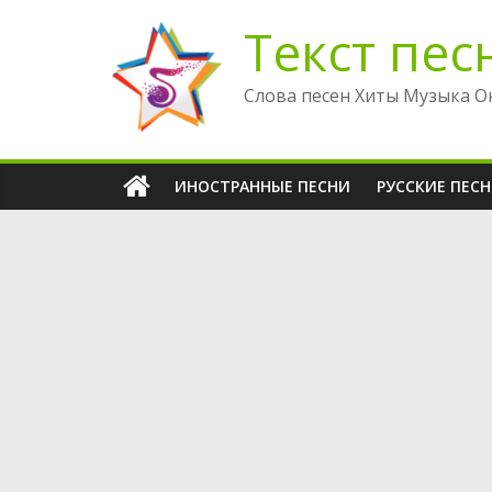
Перейти
Текст пес
к
содержимому
Слова песен Хиты Музыка О
ИНОСТРАННЫЕ ПЕСНИ
РУССКИЕ ПЕС