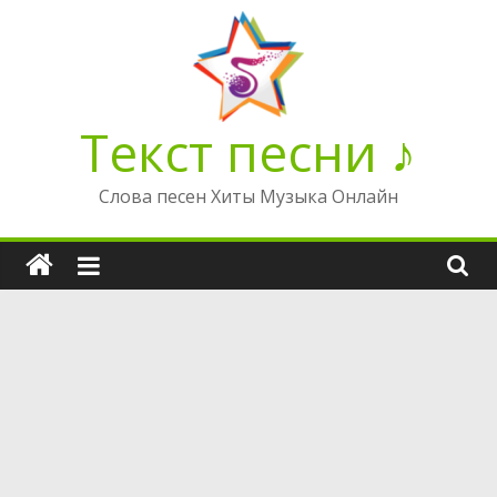
Перейти
к
содержимому
Текст песни ♪
Слова песен Хиты Музыка Онлайн