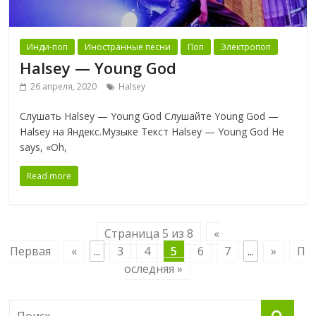
Инди-поп
Иностранные песни
Поп
Электропоп
Halsey — Young God
26 апреля, 2020
Halsey
Слушать Halsey — Young God Слушайте Young God —
Halsey на Яндекс.Музыке Текст Halsey — Young God He
says, «Oh,
Read more
Страница 5 из 8
«
Первая
«
...
3
4
5
6
7
...
»
П
оследняя »