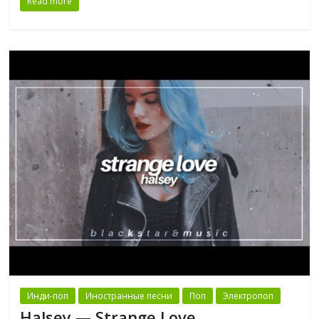
Read more
Инди-поп
Иностранные песни
Поп
Электропоп
Halsey — Strange Love