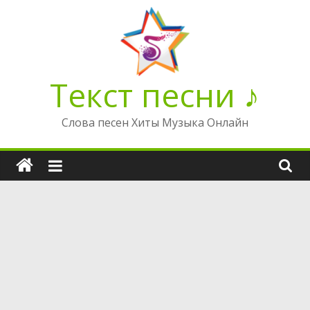
Перейти
к
содержимому
Текст песни ♪
Слова песен Хиты Музыка Онлайн