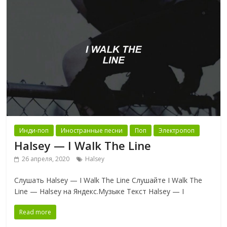
Инди-поп
Иностранные песни
Поп
Электропоп
Halsey — I Walk The Line
26 апреля, 2020
Halsey
Слушать Halsey — I Walk The Line Слушайте I Walk The
Line — Halsey на Яндекс.Музыке Текст Halsey — I
Read more