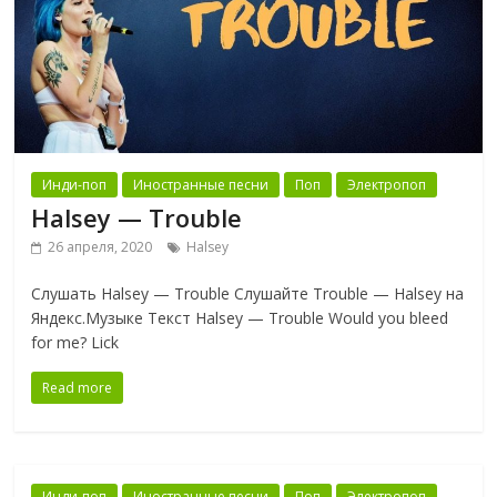
Инди-поп
Иностранные песни
Поп
Электропоп
Halsey — Trouble
26 апреля, 2020
Halsey
Слушать Halsey — Trouble Слушайте Trouble — Halsey на
Яндекс.Музыке Текст Halsey — Trouble Would you bleed
for me? Lick
Read more
Инди-поп
Иностранные песни
Поп
Электропоп