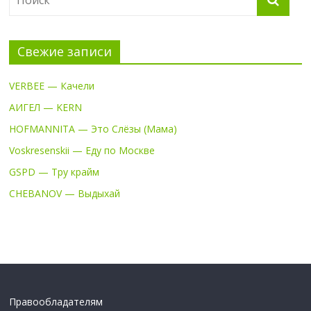
Свежие записи
VERBEE — Качели
АИГЕЛ — KERN
HOFMANNITA — Это Слёзы (Мама)
Voskresenskii — Еду по Москве
GSPD — Тру крайм
CHEBANOV — Выдыхай
Правообладателям