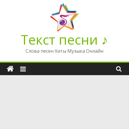
Перейти
к
содержимому
Текст песни ♪
Слова песен Хиты Музыка Онлайн