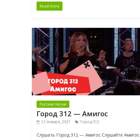
Read more
Русские песни
Город 312 — Амигос
12 января, 2021
Город 312
Слушать Город 312 — Амигос Слушайте Амиго