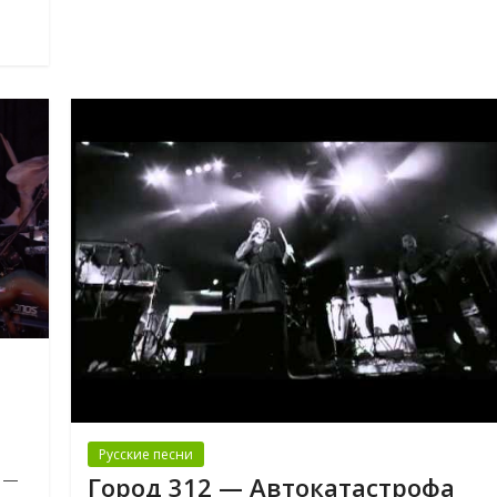
Русские песни
с —
Город 312 — Автокатастрофа