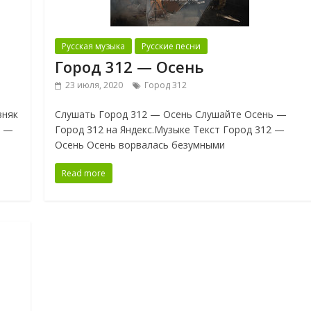
Русская музыка
Русские песни
Город 312 — Осень
23 июля, 2020
Город 312
зняк
Слушать Город 312 — Осень Слушайте Осень —
2 —
Город 312 на Яндекс.Музыке Текст Город 312 —
Осень Осень ворвалась безумными
Read more