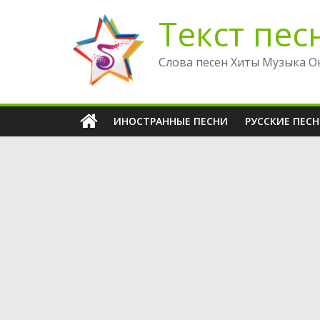
Перейти
Текст пес
к
содержимому
Слова песен Хиты Музыка О
ИНОСТРАННЫЕ ПЕСНИ
РУССКИЕ ПЕС