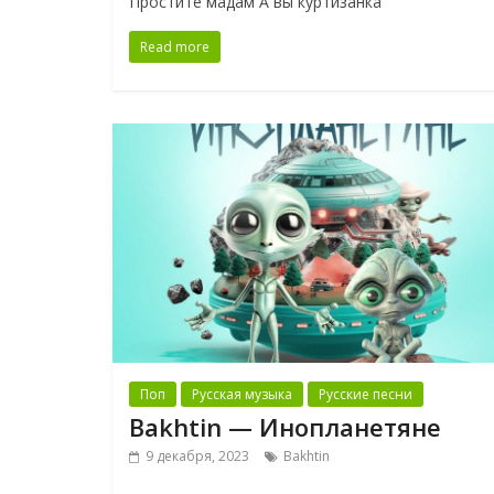
Простите мадам А вы куртизанка
Read more
Поп
Русская музыка
Русские песни
Bakhtin — Инопланетяне
9 декабря, 2023
Bakhtin