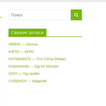
Свежие записи
VERBEE — Качели
АИГЕЛ — KERN
HOFMANNITA — Это Слёзы (Мама)
Voskresenskii — Еду по Москве
GSPD — Тру крайм
CHEBANOV — Выдыхай