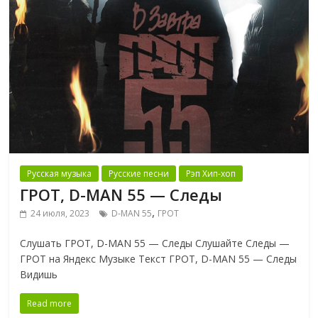
Русская музыка
Русские песни
Рэп Хип-хоп
ГРОТ, D-MAN 55 — Следы
,
24 июля, 2023
D-MAN 55
ГРОТ
Слушать ГРОТ, D-MAN 55 — Следы Слушайте Следы —
ГРОТ на Яндекс Музыке Текст ГРОТ, D-MAN 55 — Следы
Видишь
Read more