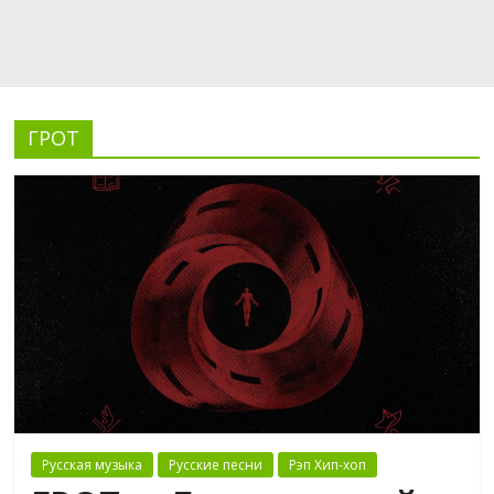
ГРОТ
Русская музыка
Русские песни
Рэп Хип-хоп