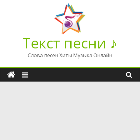
Перейти
к
содержимому
Текст песни ♪
Слова песен Хиты Музыка Онлайн