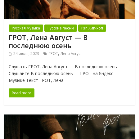
Русская музыка
Русские песни
Рэп Хип-хоп
ГРОТ, Лена Август — В
последнюю осень
,
24 июля, 2023
ГРОТ
Лена Август
Слушать ГРОТ, Лена Август — В последнюю осень
Слушайте В последнюю осень — ГРОТ на Яндекс
Музыке Текст ГРОТ, Лена
Read more