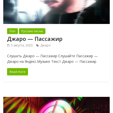
Поп
Русские песни
Джаро — Пассажир
5 августа, 2020
Джаро
Слушать Джаро — Пассажир Слушайте Пассажир —
Джаро на Яндекс.Музыке Текст Джаро — Пассажир
Read more