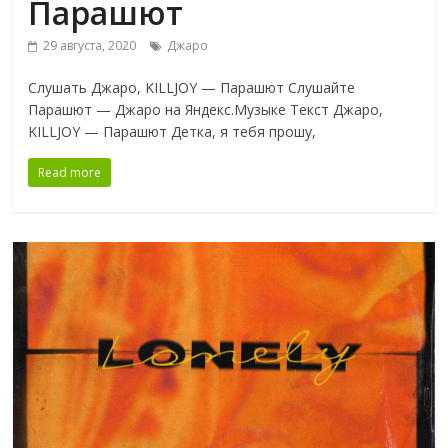
Парашют
29 августа, 2020
Джаро
Слушать Джаро, KILLJOY — Парашют Слушайте
Парашют — Джаро на Яндекс.Музыке Текст Джаро,
KILLJOY — Парашют Детка, я тебя прошу,
Read more