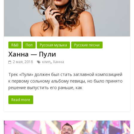
R&B
Поп
Русская музыка
Русские песни
Ханна — Пули
,
2 мая, 2018
клип
Ханна
Трек «Пули» должен был стать заглавной композицией
к первому сольному альбому певицы, но было принято
решение выпустить его раньше, как
Read more