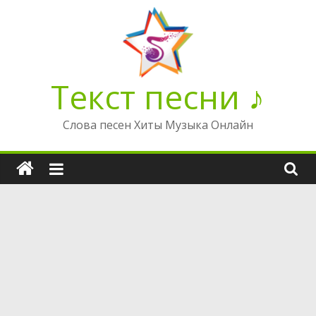
Перейти
к
содержимому
Текст песни ♪
Слова песен Хиты Музыка Онлайн