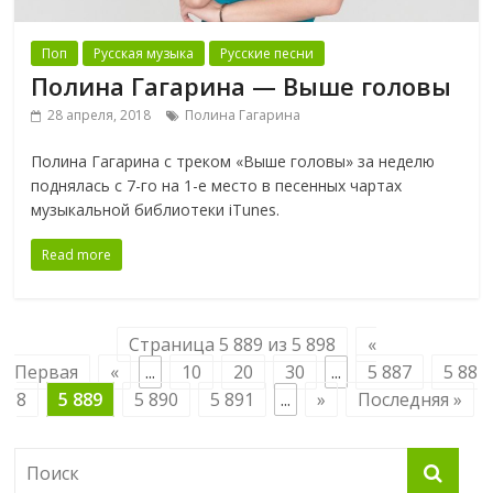
Поп
Русская музыка
Русские песни
Полина Гагарина — Выше головы
28 апреля, 2018
Полина Гагарина
Полина Гагарина с треком «Выше головы» за неделю
поднялась с 7-го на 1-е место в песенных чартах
музыкальной библиотеки iTunes.
Read more
Страница 5 889 из 5 898
«
Первая
«
...
10
20
30
...
5 887
5 88
8
5 889
5 890
5 891
...
»
Последняя »