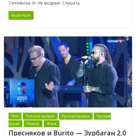
Temnikova III: Не модные. Слушать
Read more
Поп
Поп-рок музыка
Русская музыка
Русские
песни
Рэпкор
Фанк
Пресняков и Burito — Зурбаган 2.0