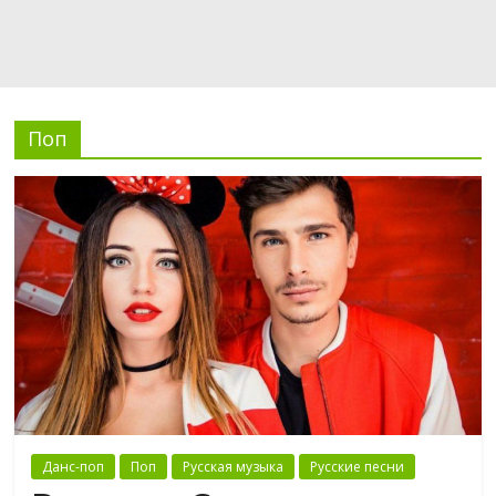
Поп
Данс-поп
Поп
Русская музыка
Русские песни