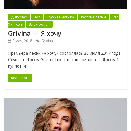
Дип-хаус
Поп
Русская музыка
Русские песни
Рэп
Хип-хоп
Электропоп
Grivina — Я хочу
3 мая, 2018
Grivina
Премьера песни «Я хочу» состоялась 26 июля 2017 года.
Слушать Я хочу Grivina Текст песни Гривина — Я хочу 1
куплет: Я
Read more