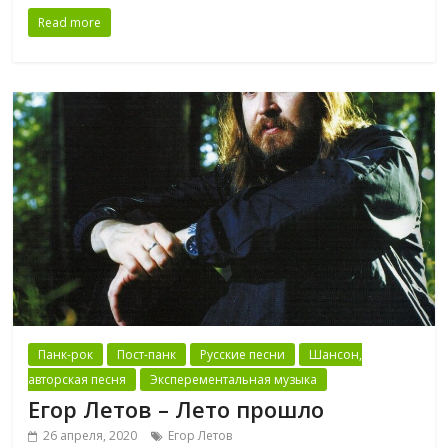
Read more
Панк-рок
Пост-панк
Русские песни
Шансон,
авторская песня
Эксперементальная музыка
Егор Летов – Лето прошло
26 апреля, 2020
Егор Летов