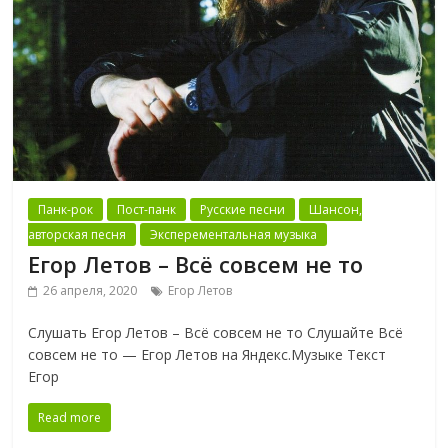
Панк-рок
Пост-панк
Русские песни
Шансон,
авторская песня
Эксперементальная музыка
Егор Летов – Всё совсем не то
26 апреля, 2020
Егор Летов
Слушать Егор Летов – Всё совсем не то Слушайте Всё
совсем не то — Егор Летов на Яндекс.Музыке Текст
Егор
Read more