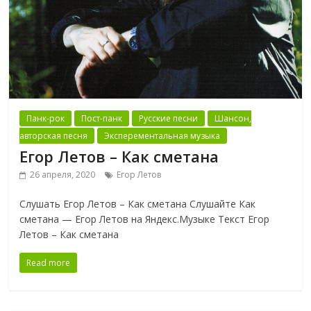
Панк-рок
Пост-панк
Русские песни
Шансон,
авторская песня
Эксперементальная музыка
Егор Летов – Как сметана
26 апреля, 2020
Егор Летов
Слушать Егор Летов – Как сметана Слушайте Как
сметана — Егор Летов на Яндекс.Музыке Текст Егор
Летов – Как сметана
Read more