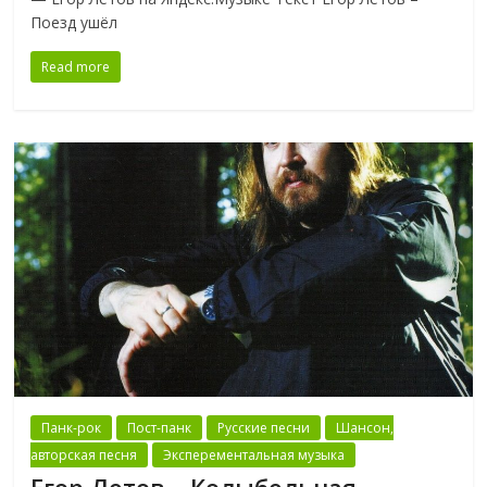
Поезд ушёл
Read more
Панк-рок
Пост-панк
Русские песни
Шансон,
авторская песня
Эксперементальная музыка