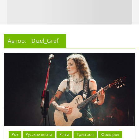
Автор:
Dizel_Gref
Рок
Русские песни
Рэгги
Трип-хоп
Фолк-рок