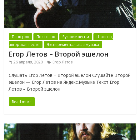
Панк-рок
Пост-панк
Русские песни
Шансон,
авторская песня
Эксперементальная музыка
Егор Летов – Второй эшелон
26 апреля, 2020
Егор Летов
Слушать Егор Летов – Второй эшелон Слушайте Второй
эшелон — Егор Летов на Яндекс.Музыке Текст Егор
Летов – Второй эшелон
Read more