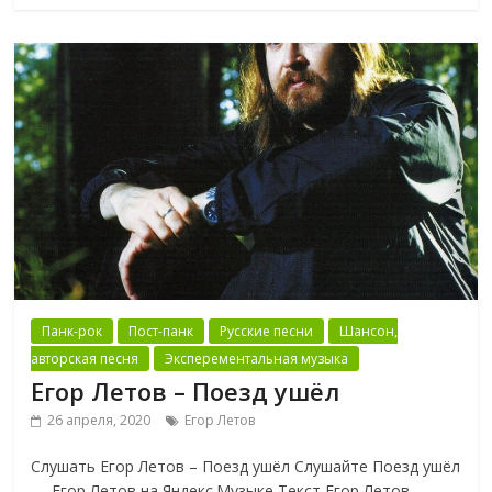
Панк-рок
Пост-панк
Русские песни
Шансон,
авторская песня
Эксперементальная музыка
Егор Летов – Поезд ушёл
26 апреля, 2020
Егор Летов
Слушать Егор Летов – Поезд ушёл Слушайте Поезд ушёл
— Егор Летов на Яндекс.Музыке Текст Егор Летов –