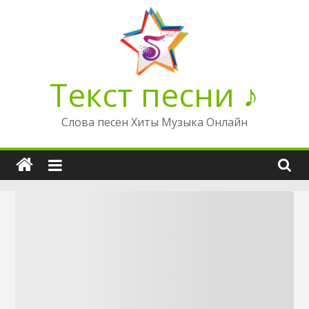
Перейти
к
содержимому
Текст песни ♪
Слова песен Хиты Музыка Онлайн