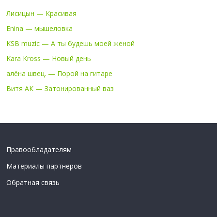
Лисицын — Красивая
Enina — мышеловка
KSB muzic — А ты будешь моей женой
Kara Kross — Новый день
алёна швец. — Порой на гитаре
Витя АК — Затонированный ваз
Правообладателям
Материалы партнеров
Обратная связь